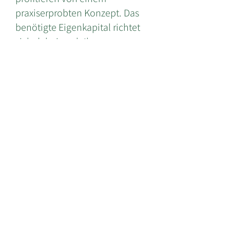
praxiserprobten Konzept. Das
benötigte Eigenkapital richtet
sich dabei nach Ihrem
individuellen Businessplan.
Weitere Informationen zu Ihrem
Kapitalbedarf sowie die
Ertragschancen besprechen wir
mit Ihnen in einem
individuellen Gespräch.
Die Gesamtinvestition setzt sich
aus der Franchise-
Einstiegsgebühr von 29.500,00
EUR, den Gründungskosten,
der Büroausstattung, Ihrem
Geschäftsführergehalt sowie