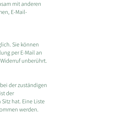
einsam mit anderen
en, E-Mail-
lich. Sie können
ilung per E-Mail an
 Widerruf unberührt.
 bei der zuständigen
st der
tz hat. Eine Liste
tnommen werden.